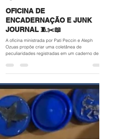
Pati Peccin
5 de dez. de 2023
1 min de leitura
OFICINA DE
ENCADERNAÇÃO E JUNK
JOURNAL 🧵✂️📖
A oficina ministrada por Pati Peccin e Aleph
Ozuas propõe criar uma coletânea de
peculiaridades registradas em um caderno de
experimentações