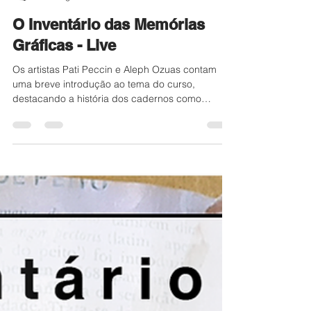
Pati Peccin
6 de ago. de 2025
1 min de leitura
O Inventário das Memórias
Gráficas - Live
Os artistas Pati Peccin e Aleph Ozuas contam
uma breve introdução ao tema do curso,
destacando a história dos cadernos como
ferramentas de registro e expressão pessoal e
apresentado a própria trajetória de construção
de cadernos – principalmente de junk journal.