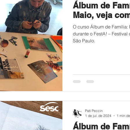
Álbum de Famí
Maio, veja com
O curso Álbum de Família:
durante o FestA! – Festival
São Paulo.
Pati Peccin
1 de jul. de 2024
1 min de
Álbum de Famí