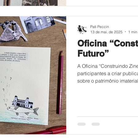
Pati Peccin
13 de mai. de 2025
1 min 
Oficina “Const
Futuro”
A Oficina “Construindo Zin
participantes a criar publi
sobre o patrimônio imaterial