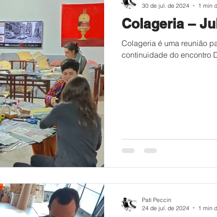
30 de jul. de 2024
1 min d
Colageria – Ju
Colageria é uma reunião p
continuidade do encontro 
Pati Peccin
24 de jul. de 2024
1 min d