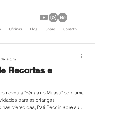
o
Oficinas
Blog
Sobre
Contato
 de leitura
de Recortes e
promoveu a "Férias no Museu" com uma
vidades para as crianças
cinas oferecidas, Pati Peccin abre sua
s para a criação de Zine de Recortes