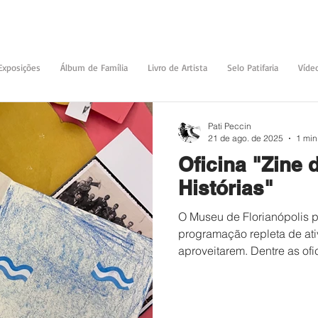
Exposições
Álbum de Família
Livro de Artista
Selo Patifaria
Víde
Pati Peccin
21 de ago. de 2025
1 min
Oficina "Zine 
Histórias"
O Museu de Florianópolis 
programação repleta de ati
aproveitarem. Dentre as ofi
mala de carimbos e recorte
e Histórias.