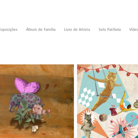
Exposições
Álbum de Família
Livro de Artista
Selo Patifaria
Víde