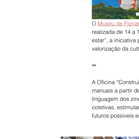
O 
Museu de Floria
realizada de 14 a
estar”, a iniciativ
valorização da cu
✂
A Oficina “Constru
manuais a partir d
linguagem dos zine
coletivas, estimul
futuros possíveis 