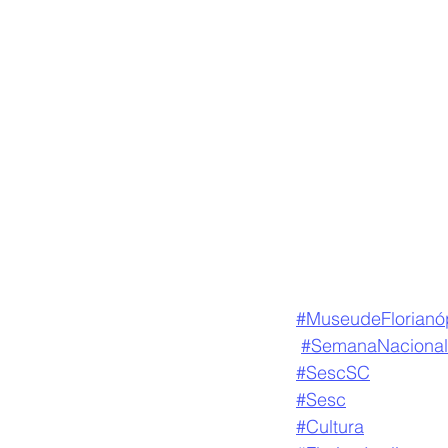
#MuseudeFlorianóp
#SemanaNaciona
#SescSC
#Sesc
#Cultura