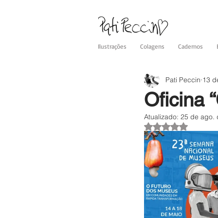
Ilustrações
Colagens
Cadernos
Pati Peccin
13 d
Oficina 
Atualizado:
25 de ago.
Avaliado com NaN 