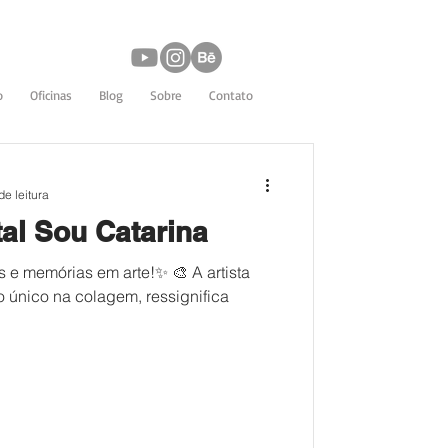
o
Oficinas
Blog
Sobre
Contato
de leitura
tal Sou Catarina
s e memórias em arte!✨ 🎨 A artista
o único na colagem, ressignifica