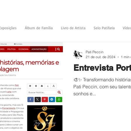
Exposições
Álbum de Família
Livro de Artista
Selo Patifaria
Víde
Pati Peccin
21 de out. de 2024
1 min 
Entrevista Por
🎨✨ Transformando história
Pati Peccin, com seu talent
sonhos e...