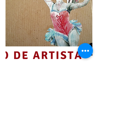
#curso
#FaferiaOficinasdeArte
#oficinadearte
#oficina
#livrodeartista
#livroobjeto
#Livrosartesanais
#Livrosfeitosàmão
Blog
Oficinas