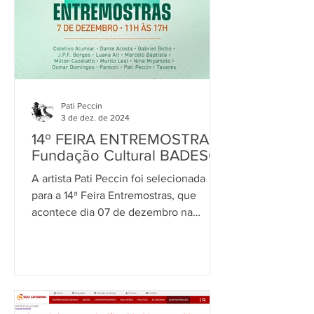
casa-planta-território. O livro foi
publicado pela Editora Ágora do Grupo
Su
Pati Peccin
3 de dez. de 2024
14º FEIRA ENTREMOSTRAS |
Fundação Cultural BADESC
A artista Pati Peccin foi selecionada
para a 14ª Feira Entremostras, que
acontece dia 07 de dezembro na
Fundação Cultural Badesc