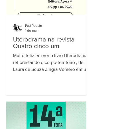
Pati Peccin
1 de mar.
Uterodrama na revista
Quatro cinco um
Muito feliz em ver o livro Uterodrama:
reflorestando o corpo-território , de
Laura de Souza Zingra Vomero em uma
resenha na revista Quatro cinco um ,
@quatrocincoum , escrita pela
professora da Unesp, Larissa Pelúcio,
na seção Livros e Livres. Minhas
ilustrações foram compostas através de
pesquisas de imagens de enciclopédias
antigas que investigam o corpo e seus
rizomas e como sinto o meu corpo-