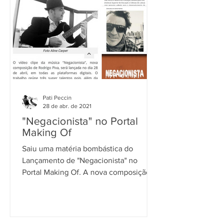
Pati Peccin
28 de abr. de 2021
"Negacionista" no Portal
Making Of
Saiu uma matéria bombástica do
Lançamento de "Negacionista" no
Portal Making Of. A nova composição
de Rodrigo Piva foi animada em
#cutout...