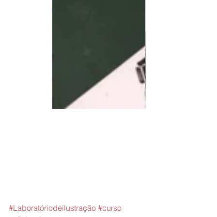
#Laboratóriodeilustração
#curso