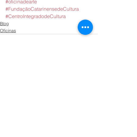
#oficinadearte
#FundaçãoCatarinensedeCultura
#CentroIntegradodeCultura
Blog
Oficinas
Ver tudo
Posts recentes