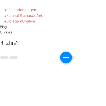
#oficinadecolagem
#FaferiaOficinasdeArte
#ColagemCriativa
Blog
Oficinas
Ver tudo
Posts recentes