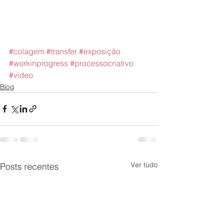
#colagem
#transfer
#exposição
#workinprogress
#processocriativo
#vídeo
Blog
Ver tudo
Posts recentes