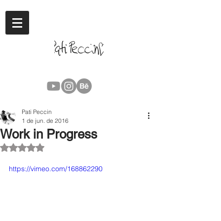
Pati Peccin
1 de jun. de 2016
Work in Progress
Avaliado com NaN de 5 estrelas.
https://vimeo.com/168862290