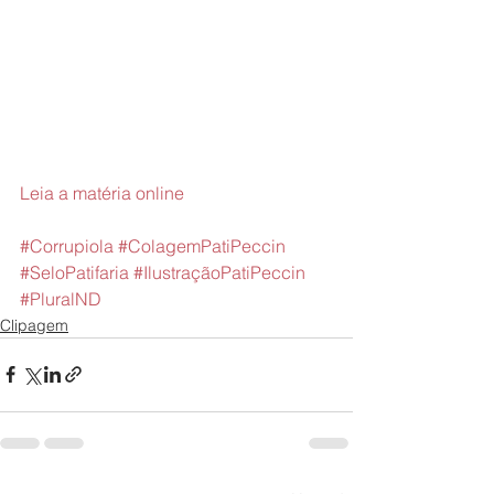
Leia a matéria online 
#Corrupiola
#ColagemPatiPeccin
#SeloPatifaria
#IlustraçãoPatiPeccin
#PluralND
Clipagem