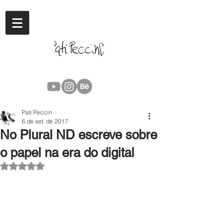
Pati Peccin
6 de set. de 2017
No Plural ND escreve sobre
o papel na era do digital
Avaliado com NaN de 5 estrelas.