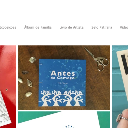
Exposições
Álbum de Família
Livro de Artista
Selo Patifaria
Víde