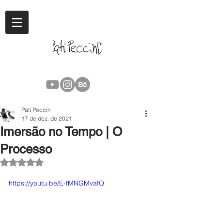
Pati Peccin
17 de dez. de 2021
Imersão no Tempo | O
Processo
Avaliado com NaN de 5 estrelas.
https://youtu.be/E-tMNGMvafQ