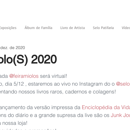
Exposições
Álbum de Família
Livro de Artista
Selo Patifaria
Víde
 dez. de 2020
olo(S) 2020
de 5 estrelas.
ada 
@feiramiolos
 será virtual!
 dia 5/12 , estaremos ao vivo no Instagram do o 
@selo.
ntando nossos livros raros, cadernos e colagens!
ançamento da versão impressa da 
Enciclopédia da Vid
s do diário e a grande supresa da live são os
 Junk Jo
 nossa loja!