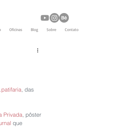
o
Oficinas
Blog
Sobre
Contato
patifaria
, das 
a Privada
, pôster 
urnal
 que 