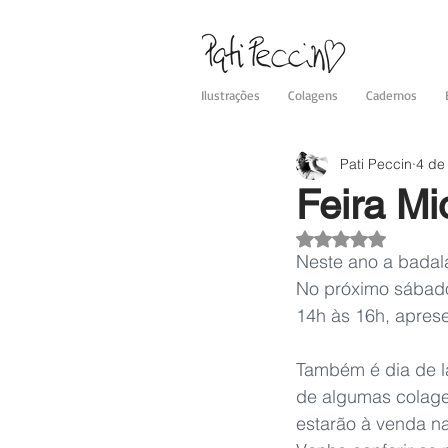
Ilustrações
Colagens
Cadernos
Pati Peccin
4 de
Feira Mi
Avaliado com NaN 
Neste ano a badal
No próximo sábado,
14h às 16h, aprese
Também é dia de l
de algumas colagen
estarão à venda na