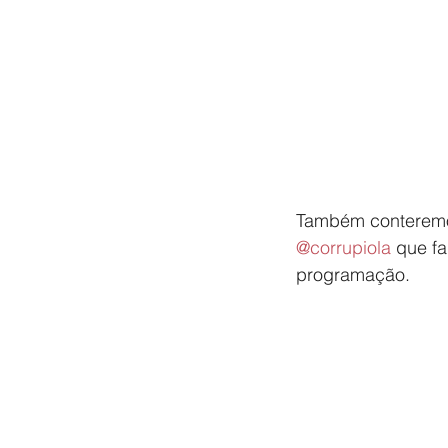
Também conteremos
@corrupiola
 que f
programação.