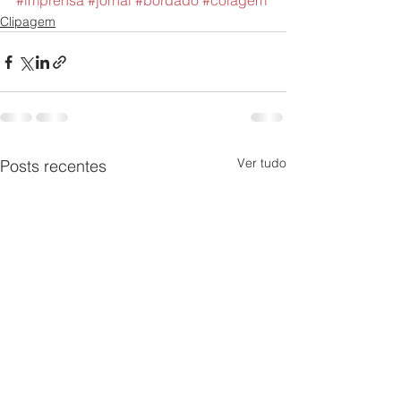
#imprensa
#jornal
#bordado
#colagem
Clipagem
Ver tudo
Posts recentes