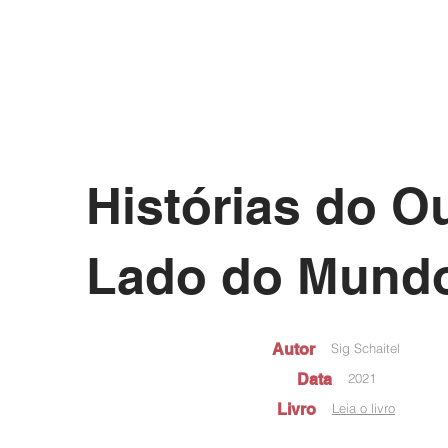
Histórias do O
Lado do Mund
Autor
Sig Schaitel
Data
2021
Livro
Leia o livro