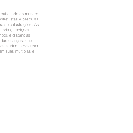
o outro lado do mundo:
entrevistas e pesquisa,
s, sete ilustrações. As
órias, tradições,
mpos e distâncias.
 das crianças, que
nos ajudam a perceber
em suas múltiplas e