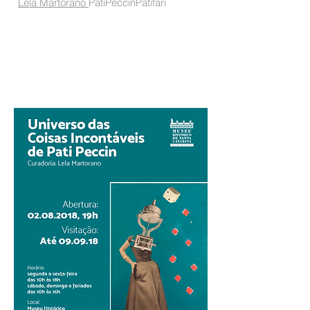
Lela Martorano
PatiPeccinPatifari