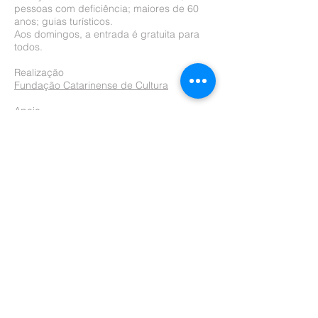
pessoas com deficiência; maiores de 60
anos; guias turísticos.
Aos domingos, a entrada é gratuita para
todos.
Realização
Fundação Catarinense de Cultura
Apoio
Cerveja Sambaqui
Jurerê Jazz
Faferia Oficinas