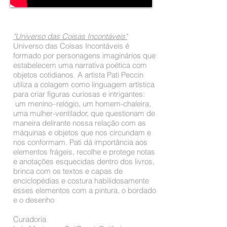
"
Universo das Coisas Incontáveis"
Universo das Coisas Incontáveis é
formado por personagens imaginários que
estabelecem uma narrativa poética com
objetos cotidianos. A artista Pati Peccin
utiliza a colagem como linguagem artística
para criar figuras curiosas e intrigantes:
um menino–relógio, um homem-chaleira,
uma mulher-ventilador, que questionam de
maneira delirante nossa relação com as
máquinas e objetos que nos circundam e
nos conformam. Pati dá importância aos
elementos frágeis, recolhe e protege notas
e anotações esquecidas dentro dos livros,
brinca com os textos e capas de
enciclopédias e costura habilidosamente
esses elementos com a pintura, o bordado
e o desenho
Curadoria