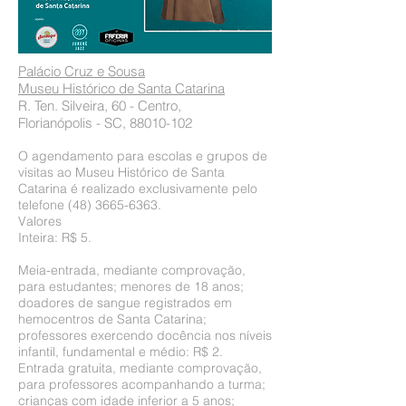
Palácio Cruz e Sousa
Museu Histórico de Santa Catarina
R. Ten. Silveira, 60 - Centro,
Florianópolis - SC,
88010-102
O agendamento para escolas e grupos de
visitas ao Museu Histórico de Santa
Catarina é realizado exclusivamente pelo
telefone
(48) 3665-6363
.
Valores
Inteira: R$ 5.
Meia-entrada, mediante comprovação,
para estudantes; menores de 18 anos;
doadores de sangue registrados em
hemocentros de Santa Catarina;
professores exercendo docência nos níveis
infantil, fundamental e médio: R$ 2.
Entrada gratuita, mediante comprovação,
para professores acompanhando a turma;
crianças com idade inferior a 5 anos;