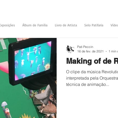
Exposições
Álbum de Família
Livro de Artista
Selo Patifaria
Víde
Pati Peccin
16 de fev. de 2021
1 min 
Making of de 
O clipe da música Revoluti
interpretada pela Orquestra
técnica de animação...