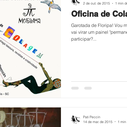
2 de out. de 2015
1 min de
Oficina de Co
Garotada de Floripa! Vou m
vai virar um painel "perman
participar?...
Pati Peccin
14 de mar. de 2015
1 min 