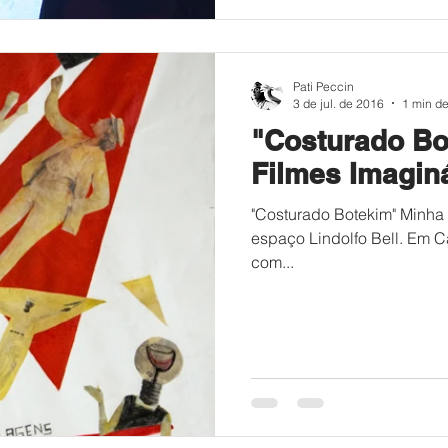
Pati Peccin
3 de jul. de 2016
1 min de
"Costurado Bot
Filmes Imagin
"Costurado Botekim" Minha tela em estreia hoje a noite no CIC, no
espaço Lindolfo Bell. Em Cartaz - Filmes Imaginários é um projeto
com...