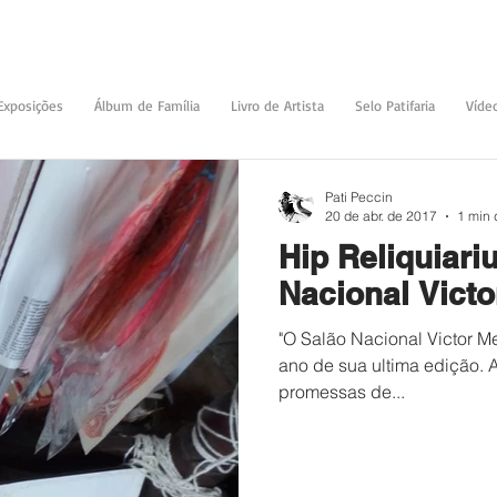
Exposições
Álbum de Família
Livro de Artista
Selo Patifaria
Víde
Pati Peccin
20 de abr. de 2017
1 min 
Hip Reliquiarium / 
Nacional Victo
"O Salão Nacional Victor M
ano de sua ultima edição.
promessas de...