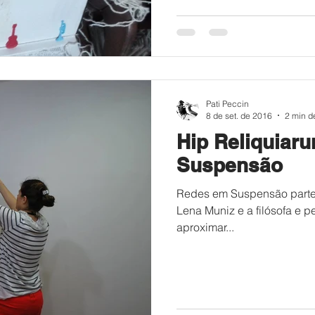
Pati Peccin
8 de set. de 2016
2 min de
Hip Reliquiarum /aç
Suspensão
Redes em Suspensão parte d
Lena Muniz e a filósofa e p
aproximar...