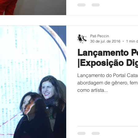
Pati Peccin
30 de jul. de 2016
1 min d
Lançamento Po
|Exposição Dig
Lançamento do Portal Catar
abordagem de gênero, femin
como artista...