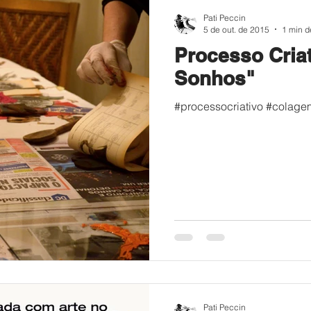
Pati Peccin
5 de out. de 2015
1 min de
Processo Cria
Sonhos"
#processocriativo #colagem
Pati Peccin