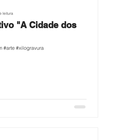
 leitura
tivo "A Cidade dos
 #arte #xilogravura