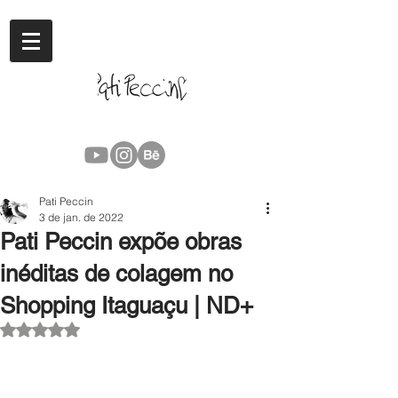
Pati Peccin
3 de jan. de 2022
Pati Peccin expõe obras
inéditas de colagem no
Shopping Itaguaçu | ND+
Avaliado com NaN de 5 estrelas.