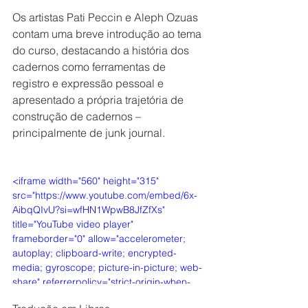
Os artistas Pati Peccin e Aleph Ozuas 
contam uma breve introdução ao tema 
do curso, destacando a história dos 
cadernos como ferramentas de 
registro e expressão pessoal e 
apresentado a própria trajetória de 
construção de cadernos – 
principalmente de junk journal.
<iframe width="560" height="315" 
src="https://www.youtube.com/embed/6x-
AibqQIvU?si=wfHN1WpwB8JfZfXs" 
title="YouTube video player" 
frameborder="0" allow="accelerometer; 
autoplay; clipboard-write; encrypted-
media; gyroscope; picture-in-picture; web-
share" referrerpolicy="strict-origin-when-
cross-origin" allowfullscreen></iframe>