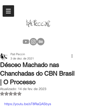
Pati Peccin
3 de dez. de 2021
Désceo Machado nas
Chanchadas do CBN Brasil
| O Processo
Atualizado:
14 de fev. de 2023
Avaliado com NaN de 5 estrelas.
https://youtu.be/sT8RaQASbys