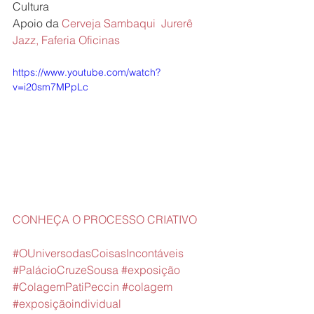
Cultura
Apoio da 
Cerveja Sambaqui 
Jurerê 
Jazz,
Faferia Oficinas
https://www.youtube.com/watch?
v=i20sm7MPpLc
CONHEÇA O PROCESSO CRIATIVO
#OUniversodasCoisasIncontáveis
#PalácioCruzeSousa
#exposição
#ColagemPatiPeccin
#colagem
#exposiçãoindividual