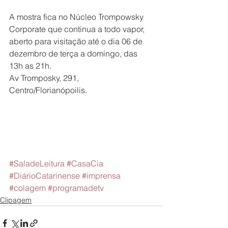
A mostra fica no Núcleo Trompowsky 
Corporate que continua a todo vapor, 
aberto para visitação até o dia 06 de 
dezembro de terça a domingo, das 
13h as 21h. 
Av Tromposky, 291, 
Centro/Florianópoilis. 
#SaladeLeitura
#CasaCia
#DiárioCatarinense
#imprensa
#colagem
#programadetv
Clipagem