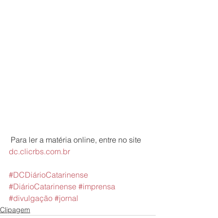
 Para ler a matéria online, entre no site 
dc.clicrbs.com.br
#DCDiárioCatarinense
#DiárioCatarinense
#imprensa
#divulgação
#jornal
Clipagem