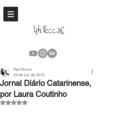
Pati Peccin
29 de out. de 2015
Jornal Diário Catarinense,
por Laura Coutinho
Avaliado com NaN de 5 estrelas.