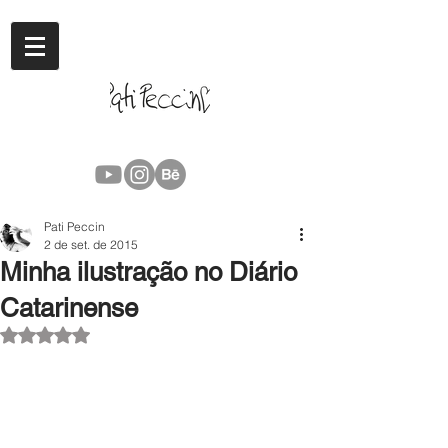
Pati Peccin
2 de set. de 2015
Minha ilustração no Diário
Catarinense
Avaliado com NaN de 5 estrelas.