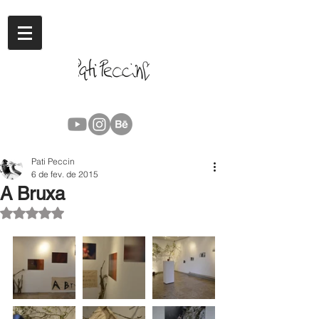
Pati Peccin
6 de fev. de 2015
A Bruxa
Avaliado com NaN de 5 estrelas.