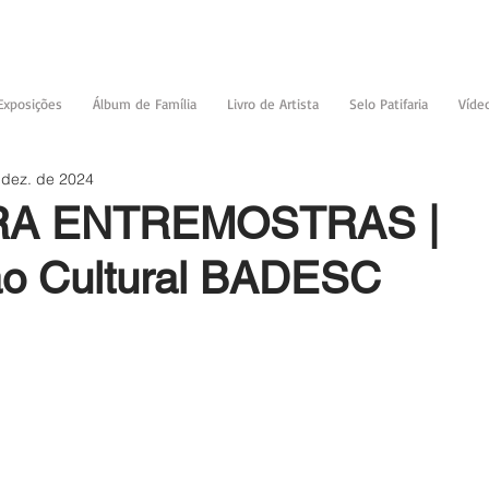
Exposições
Álbum de Família
Livro de Artista
Selo Patifaria
Víde
 dez. de 2024
IRA ENTREMOSTRAS |
o Cultural BADESC
de 5 estrelas.