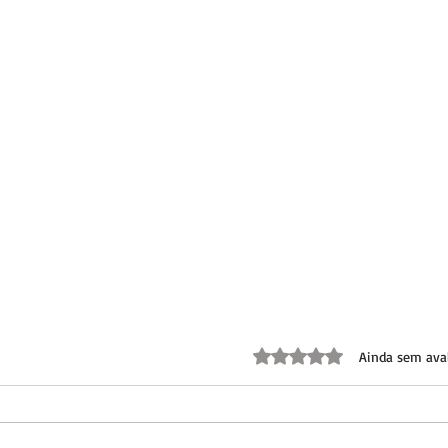
Avaliado com 0 de 5 est
Ainda sem ava