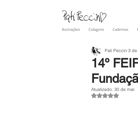
Ilustrações
Colagens
Cadernos
Pati Peccin
3 de
14º FE
Fundaçã
Atualizado:
30 de mar.
Avaliado com NaN 