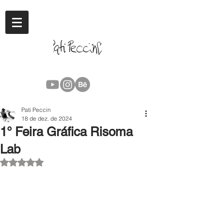
Pati Peccin
18 de dez. de 2024
1° Feira Gráfica Risoma
Lab
Avaliado com NaN de 5 estrelas.